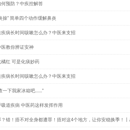
如何预防？中疾控解答
炎操” 简单四个动作缓解鼻炎
道疾病长时间咳嗽怎么办？中医来支招
中医教你辨证安神
橘红 可是化痰妙药
道疾病长时间咳嗽怎么办？中医来支招
一下我家冰箱吧......”
吸道疾病 中医药这样发挥作用
厚？错！捂不对全身都遭罪！捂对这4个地方，让你安稳换季！丨