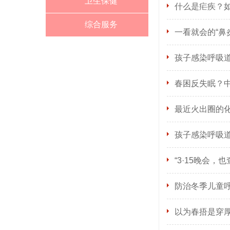
卫生保健
什么是疟疾？
综合服务
一看就会的“鼻
孩子感染呼吸
春困反失眠？
最近火出圈的化
孩子感染呼吸
“3·15晚会，也查
防治冬季儿童呼
以为春捂是穿