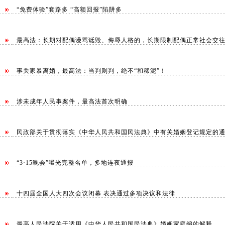
“免费体验”套路多 “高额回报”陷阱多
最高法：长期对配偶谩骂诋毁、侮辱人格的，长期限制配偶正常社会交往对
事关家暴离婚，最高法：当判则判，绝不“和稀泥”！
涉未成年人民事案件，最高法首次明确
民政部关于贯彻落实《中华人民共和国民法典》中有关婚姻登记规定的
“3·15晚会”曝光完整名单，多地连夜通报
十四届全国人大四次会议闭幕 表决通过多项决议和法律
最高人民法院关于适用《中华人民共和国民法典》婚姻家庭编的解释