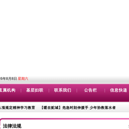
26年8月8日
星期六
|
|
|
|
直属机构
基层妇联
联系我们
公告栏
信息快递
规定精神学习教育
【暖在鮀城】危急时刻伸援手 少年协救落水者
新时代文
法律法规