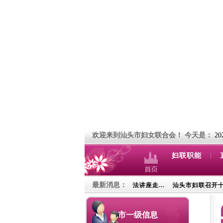
欢迎来到汕头市妇女联合会！
今天是：
2
|
妇联职能
最新消息：
护在身边——妇女权益保护普法讲座走...
汕头市妇联召开十五届八次执委会
市一级信息