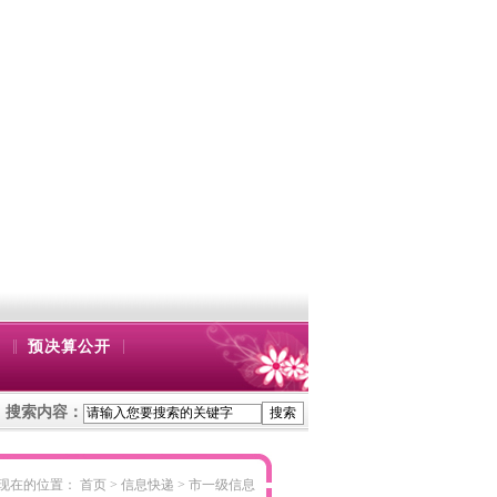
|
|
|
预决算公开
搜索内容：
服务活动 | 市妇联开展巾帼志愿服务活动
【心理赋能】（三）打造特色活动
现在的位置： 首页 > 信息快递 >
市一级信息