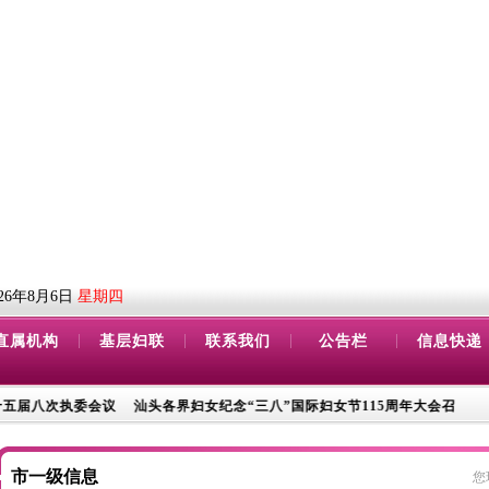
026年8月6日
星期四
|
|
|
|
直属机构
基层妇联
联系我们
公告栏
信息快递
议
汕头各界妇女纪念“三八”国际妇女节115周年大会召开
文明城市创建志愿
市一级信息
您